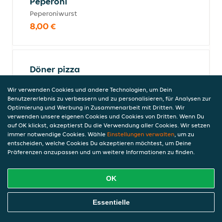
Peperoni
Peperoniwurst
8,00 €
Döner pizza
Dönerfleisch, tomaten, salat, zwiebel,
Wir verwenden Cookies und andere Technologien, um Dein
pommes
Benutzererlebnis zu verbessern und zu personalisieren, für Analysen zur
10,00 €
Optimierung und Werbung in Zusammenarbeit mit Dritten. Wir
verwenden unsere eigenen Cookies und Cookies von Dritten. Wenn Du
auf OK klickst, akzeptierst Du die Verwendung aller Cookies. Wir setzen
immer notwendige Cookies. Wähle
Einstellungen verwalten
, um zu
entscheiden, welche Cookies Du akzeptieren möchtest, um Deine
Speziale
Präferenzen anzupassen und um weitere Informationen zu finden.
Salami, peperoni, pilze und zwiebeln
9,50 €
OK
Online Essen Bestellen
Essentielle
Funghi